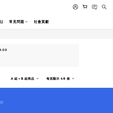
)
常見問題
社會貢獻
9.00
A 組＋B 組商品
每頁顯示 48 個
ED