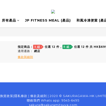
所有產品
JP FITNESS MEAL (產品)
和風冷凍便當 (產品
指定商品：
任選 12 件，
任選 12 件 共 HK$69
A 組
B 組
適用通路：
網店
條款與細則
換貨政策
|
隱私條款
|
條款及細則
| 2020 © SAKURAGAWA-HK LIMIT
聯絡我們 Whats app: 9545-6495
sakura@sakuramitsuya.com