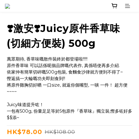
❣️激安❣️Juicy原件香草味
(切細方便裝) 500g
萬眾期待, 香草味嘅散件裝終於都登場啦!!!!!
原件香草味 可以話係呢個品牌嘅代表作, 真係唔使再多介紹.
依家仲有簡單切碎嘅500g包裝, 食麵食沙律就方便到不得了~
慳返搞一大輪嘅功夫即刻食到!!
將原件雞胸切好晒 一口size, 就返你個嘴型, 一啖 一件！ 超方便
~~~~
Juicy味道提升咗！
一包有500g, 份量足足等於5包原件『香草味』獨立裝,慳多咗好多
$$添~
HK$78.00
HK$108.00